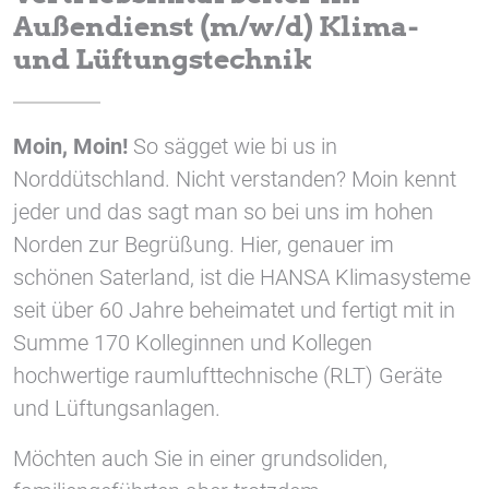
1 Jahr
Außendienst (m/w/d) Klima-
und Lüftungstechnik
STATISTIK
Statistik Cookies erfassen Informationen anonym.
Moin, Moin!
So sägget wie bi us in
Diese Informationen helfen uns zu verstehen, wie
Norddütschland. Nicht verstanden? Moin kennt
unsere Besucher unsere Website nutzen.
jeder und das sagt man so bei uns im hohen
Google Tag Manager und Google
Norden zur Begrüßung. Hier, genauer im
Analytics
schönen Saterland, ist die HANSA Klimasysteme
seit über 60 Jahre beheimatet und fertigt mit in
Summe 170 Kolleginnen und Kollegen
EXTERNE MEDIEN
hochwertige raumlufttechnische (RLT) Geräte
Um Inhalte von Videoplattformen und Social Media
und Lüftungsanlagen.
Plattformen anzeigen zu können, werden von
diesen externen Medien Cookies gesetzt.
Möchten auch Sie in einer grundsoliden,
YouTube