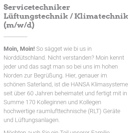
1 Jahr
Servicetechniker
Lüftungstechnik / Klimatechnik
(m/w/d)
STATISTIK
Statistik Cookies erfassen Informationen anonym.
Diese Informationen helfen uns zu verstehen, wie
Moin, Moin!
So sägget wie bi us in
unsere Besucher unsere Website nutzen.
Norddütschland. Nicht verstanden? Moin kennt
Google Tag Manager und Google
jeder und das sagt man so bei uns im hohen
Analytics
Norden zur Begrüßung. Hier, genauer im
schönen Saterland, ist die HANSA Klimasysteme
seit über 60 Jahren beheimatet und fertigt mit in
EXTERNE MEDIEN
Summe 170 Kolleginnen und Kollegen
Um Inhalte von Videoplattformen und Social Media
hochwertige raumlufttechnische (RLT) Geräte
Plattformen anzeigen zu können, werden von
diesen externen Medien Cookies gesetzt.
und Lüftungsanlagen.
Möchten auch Sie ein Teil unserer Familie
YouTube