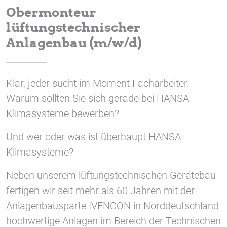
1 Jahr
Obermonteur
lüftungstechnischer
Anlagenbau (m/w/d)
STATISTIK
Statistik Cookies erfassen Informationen anonym.
Diese Informationen helfen uns zu verstehen, wie
Klar, jeder sucht im Moment Facharbeiter.
unsere Besucher unsere Website nutzen.
Warum sollten Sie sich gerade bei HANSA
Google Tag Manager und Google
Klimasysteme bewerben?
Analytics
Und wer oder was ist überhaupt HANSA
Klimasysteme?
EXTERNE MEDIEN
Neben unserem lüftungstechnischen Gerätebau
Um Inhalte von Videoplattformen und Social Media
Plattformen anzeigen zu können, werden von
fertigen wir seit mehr als 60 Jahren mit der
diesen externen Medien Cookies gesetzt.
Anlagenbausparte IVENCON in Norddeutschland
hochwertige Anlagen im Bereich der Technischen
YouTube