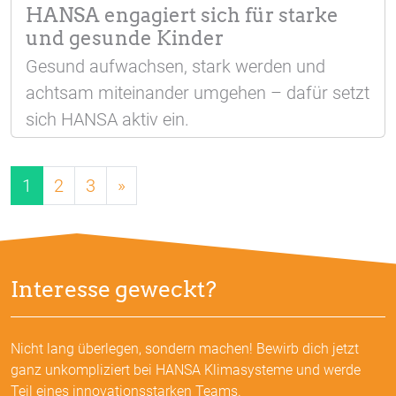
HANSA engagiert sich für starke
und gesunde Kinder
Gesund aufwachsen, stark werden und
achtsam miteinander umgehen – dafür setzt
sich HANSA aktiv ein.
1
2
3
»
Interesse geweckt?
Nicht lang überlegen, sondern machen! Bewirb dich jetzt
ganz unkompliziert bei HANSA Klimasysteme und werde
Teil eines innovationsstarken Teams.