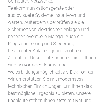
Computer, Netzwerke,
1 Jahr
Telekommunikationsgeräte oder
audiovisuelle Systeme installieren und
STATISTIK
warten. Außerdem überprüfen sie die
Statistik Cookies erfassen Informationen anonym.
Sicherheit von elektrischen Anlagen und
Diese Informationen helfen uns zu verstehen, wie
beheben eventuelle Mängel. Auch die
unsere Besucher unsere Website nutzen.
Programmierung und Steuerung
bestimmter Anlagen gehört zu ihren
Google Tag Manager und Google
Analytics
Aufgaben. Unser Unternehmen bietet Ihnen
eine hervorragende Aus- und
Weiterbildungsmöglichkeit als Elektroniker.
EXTERNE MEDIEN
Wir unterstützen Sie mit modernsten
Um Inhalte von Videoplattformen und Social Media
technischen Einrichtungen, um Ihnen das
Plattformen anzeigen zu können, werden von
bestmögliche Ergebnis zu bieten. Unsere
diesen externen Medien Cookies gesetzt.
Fachleute stehen Ihnen stets mit Rat und
YouTube