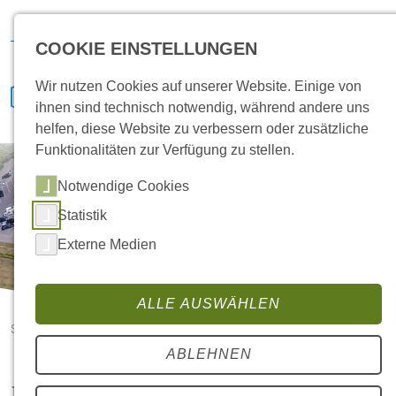
Hansa Klima
IVENCON
etaTECH
News
Bewerben
COOKIE EINSTELLUNGEN
Wir nutzen Cookies auf unserer Website. Einige von
ihnen sind technisch notwendig, während andere uns
helfen, diese Website zu verbessern oder zusätzliche
Funktionalitäten zur Verfügung zu stellen.
Notwendige Cookies
Statistik
Externe Medien
ALLE AUSWÄHLEN
Startseite
Der Elektroniker: Ein Überblick über den Beruf
ABLEHNEN
Der Elektroniker: Ein Überblick