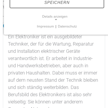
SPEICHERN
über den Beruf
Details anzeigen
Was ist ein Elektroniker?
Impressum
|
Datenschutz
NOTWENDIGE COOKIES
Ein Elektroniker ist ein ausgebildeter
Notwendige Cookies ermöglichen grundlegende
Techniker, der für die Wartung, Reparatur
Funktionen und sind für die einwandfreie Funktion
der Website erforderlich.
und Installation elektrischer Geräte
verantwortlich ist. Er arbeitet in Industrie-
Einverständnis-Cookie
und Handwerksbetrieben, aber auch in
Name:
privaten Haushalten. Dabei muss er immer
cookie_consent
auf dem neusten Stand der Technik bleiben
Zweck:
und sich ständig weiterbilden. Das
Dieser Cookie speichert die ausgewählten
Berufsbild des Elektronikers ist also sehr
Einverständnis-Optionen des Benutzers
vielseitig: Sie können unter anderem
Cookie Laufzeit: