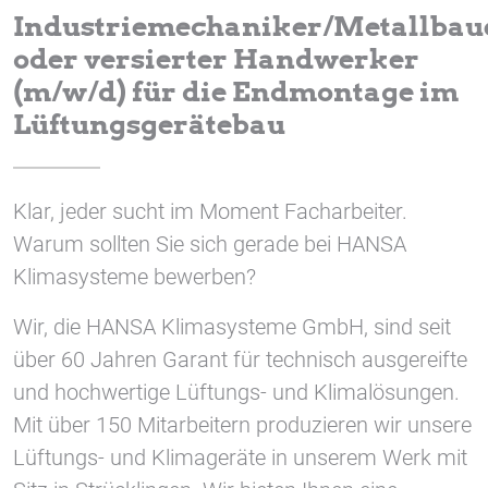
Cookie Laufzeit:
Industriemechaniker/Metallbau
1 Jahr
oder versierter Handwerker
(m/w/d) für die Endmontage im
Lüftungsgerätebau
STATISTIK
Statistik Cookies erfassen Informationen anonym.
Diese Informationen helfen uns zu verstehen, wie
unsere Besucher unsere Website nutzen.
Klar, jeder sucht im Moment Facharbeiter.
Warum sollten Sie sich gerade bei HANSA
Google Tag Manager und Google
Klimasysteme bewerben?
Analytics
Wir, die HANSA Klimasysteme GmbH, sind seit
über 60 Jahren Garant für technisch ausgereifte
EXTERNE MEDIEN
und hochwertige Lüftungs- und Klimalösungen.
Um Inhalte von Videoplattformen und Social Media
Mit über 150 Mitarbeitern produzieren wir unsere
Plattformen anzeigen zu können, werden von
Lüftungs- und Klimageräte in unserem Werk mit
diesen externen Medien Cookies gesetzt.