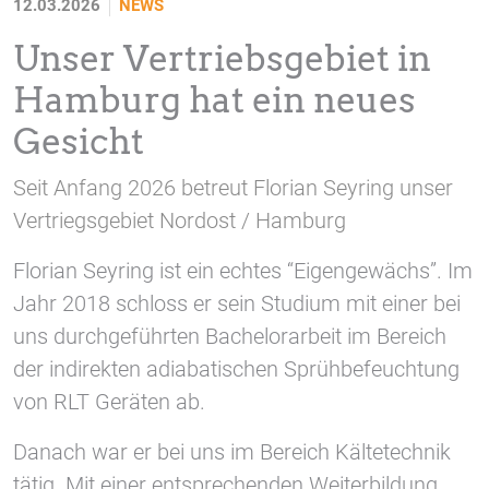
12.03.2026
NEWS
1 Jahr
Unser Vertriebsgebiet in
Hamburg hat ein neues
STATISTIK
Statistik Cookies erfassen Informationen anonym.
Gesicht
Diese Informationen helfen uns zu verstehen, wie
unsere Besucher unsere Website nutzen.
Seit Anfang 2026 betreut Florian Seyring unser
Vertriegsgebiet Nordost / Hamburg
Google Tag Manager und Google
Analytics
Florian Seyring ist ein echtes “Eigengewächs”. Im
Jahr 2018 schloss er sein Studium mit einer bei
uns durchgeführten Bachelorarbeit im Bereich
EXTERNE MEDIEN
der indirekten adiabatischen Sprühbefeuchtung
Um Inhalte von Videoplattformen und Social Media
von RLT Geräten ab.
Plattformen anzeigen zu können, werden von
diesen externen Medien Cookies gesetzt.
Danach war er bei uns im Bereich Kältetechnik
tätig. Mit einer entsprechenden Weiterbildung
YouTube