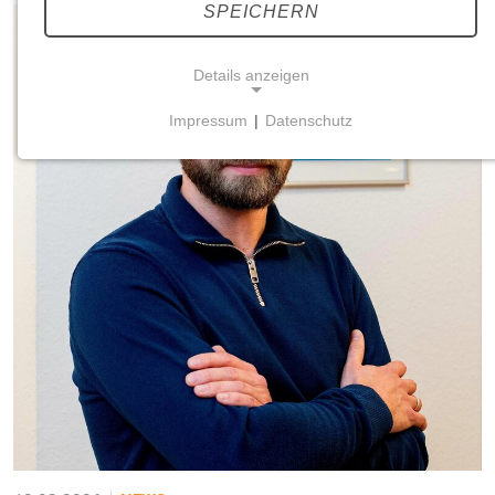
SPEICHERN
Details anzeigen
Impressum
|
Datenschutz
NOTWENDIGE COOKIES
Notwendige Cookies ermöglichen grundlegende
Funktionen und sind für die einwandfreie Funktion
der Website erforderlich.
Einverständnis-Cookie
Name:
cookie_consent
Zweck:
Dieser Cookie speichert die ausgewählten
Einverständnis-Optionen des Benutzers
Cookie Laufzeit: