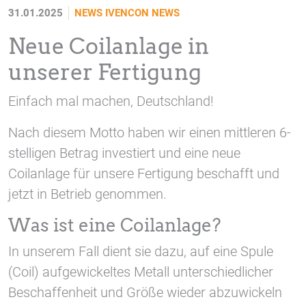
1 Jahr
31.01.2025
NEWS IVENCON
NEWS
Neue Coilanlage in
STATISTIK
unserer Fertigung
Statistik Cookies erfassen Informationen anonym.
Diese Informationen helfen uns zu verstehen, wie
Einfach mal machen, Deutschland!
unsere Besucher unsere Website nutzen.
Nach diesem Motto haben wir einen mittleren 6-
Google Tag Manager und Google
stelligen Betrag investiert und eine neue
Analytics
Coilanlage für unsere Fertigung beschafft und
jetzt in Betrieb genommen.
EXTERNE MEDIEN
Was ist eine Coilanlage?
Um Inhalte von Videoplattformen und Social Media
In unserem Fall dient sie dazu, auf eine Spule
Plattformen anzeigen zu können, werden von
(Coil) aufgewickeltes Metall unterschiedlicher
diesen externen Medien Cookies gesetzt.
Beschaffenheit und Größe wieder abzuwickeln
YouTube