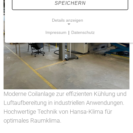
SPEICHERN
Details anzeigen
Impressum
|
Datenschutz
NOTWENDIGE COOKIES
Notwendige Cookies ermöglichen grundlegende
Funktionen und sind für die einwandfreie Funktion
der Website erforderlich.
Einverständnis-Cookie
Name:
Moderne Coilanlage zur effizienten Kühlung und
cookie_consent
Luftaufbereitung in industriellen Anwendungen.
Zweck:
Hochwertige Technik von Hansa-Klima für
Dieser Cookie speichert die ausgewählten
Einverständnis-Optionen des Benutzers
optimales Raumklima.
Cookie Laufzeit: