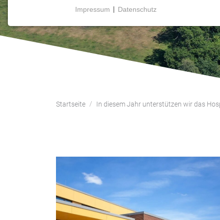
Impressum
|
Datenschutz
NOTWENDIGE COOKIES
Notwendige Cookies ermöglichen grundlegende
Funktionen und sind für die einwandfreie Funktion
der Website erforderlich.
Einverständnis-Cookie
Name:
Startseite
In diesem Jahr unterstützen wir das Hos
cookie_consent
Zweck:
Dieser Cookie speichert die
ausgewählten Einverständnis-
Optionen des Benutzers
Cookie
Laufzeit:
1 Jahr