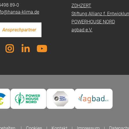
4498 89-0
ZDHZERT
nfo@hansa-klima.de
Stiftung Allianz f. Entwickl
POWERHOUSE NORD
Ansprechpartner
agbad e.V.
rbehalten
Cookies
Kontakt
Impressum
Datensch