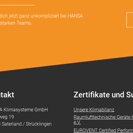
dich jetzt ganz unkompliziert bei HANSA
sstarken Teams.
takt
Zertifikate und 
A Klimasysteme GmbH
Unsere Klimabilanz
weg 19
Raumlufttechnische Geräte H
e.V.
 Saterland / Strücklingen
EUROVENT Certified Perfor