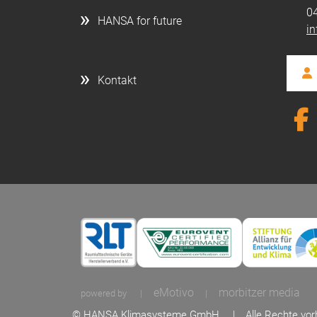
0
HANSA for future
i
Kontakt
eMotivo
morbitzer media
powered by
|
|
© HANSA Klimasysteme GmbH
Alle Rechte vo