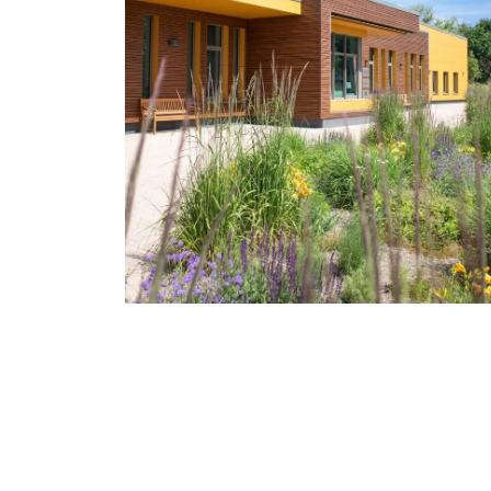
STATISTIK
Statistik Cookies erfassen Informationen anonym.
Diese Informationen helfen uns zu verstehen, wie
unsere Besucher unsere Website nutzen.
Google Tag Manager und Google
Analytics
EXTERNE MEDIEN
Um Inhalte von Videoplattformen und Social Media
Plattformen anzeigen zu können, werden von
diesen externen Medien Cookies gesetzt.
YouTube