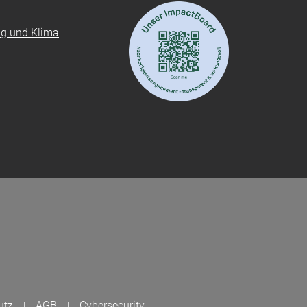
ung und Klima
utz
AGB
Cybersecurity