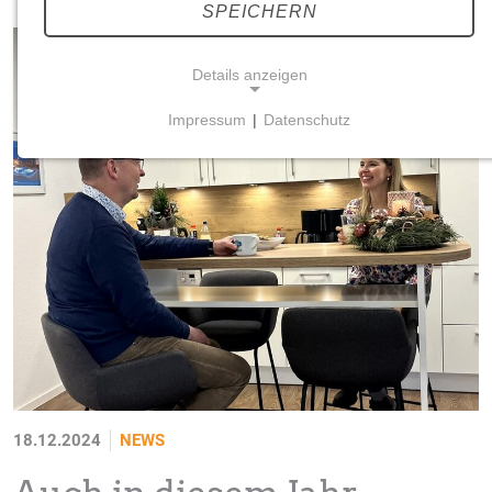
SPEICHERN
Details anzeigen
Impressum
|
Datenschutz
NOTWENDIGE COOKIES
Notwendige Cookies ermöglichen grundlegende
Funktionen und sind für die einwandfreie Funktion
der Website erforderlich.
Einverständnis-Cookie
Name:
cookie_consent
Zweck:
Dieser Cookie speichert die ausgewählten
Einverständnis-Optionen des Benutzers
18.12.2024
NEWS
Cookie Laufzeit: