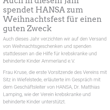
Auch in diesem Jahr
1 Jahr
spendet HANSA zum
Weihnachtsfest für einen
STATISTIK
guten Zweck
Statistik Cookies erfassen Informationen anonym.
Diese Informationen helfen uns zu verstehen, wie
Auch dieses Jahr verzichten wir auf den Versand
unsere Besucher unsere Website nutzen.
von Weihnachtsgeschenken und spenden
Google Tag Manager und Google
stattdessen an die Hilfe für krebskranke und
Analytics
behinderte Kinder Ammerland e.V.
Frau Kruse, die erste Vorsitzende des Vereins mit
EXTERNE MEDIEN
Sitz in Wiefelstede, erläuterte im Gespräch mit
Um Inhalte von Videoplattformen und Social Media
dem Geschäftsleiter von HANSA, Dr. Matthias
Plattformen anzeigen zu können, werden von
Lamping, wie der Verein krebskranke und
diesen externen Medien Cookies gesetzt.
behinderte Kinder unterstützt.
YouTube